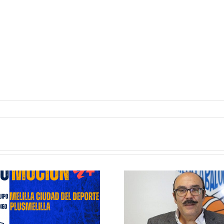
Jaime Auday
Eleccion
continua en la
Presiden
Presidencia del