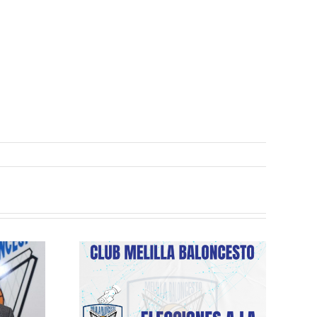
es a la
cia del