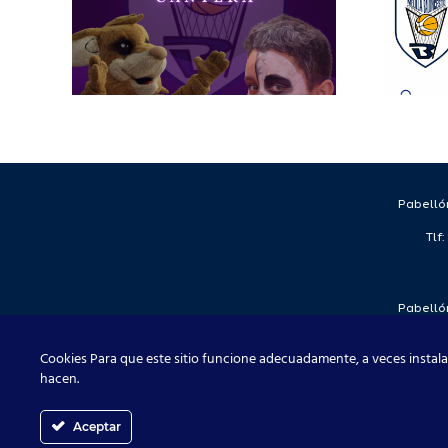
la
to
Pabellón
Tlf
Pabellón
Tlf
Cookies Para que este sitio funcione adecuadamente, a veces instala
hacen.
Aceptar