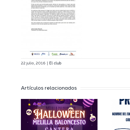
22 julio, 2016
|
El club
Artículos relacionados
n
a
el