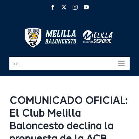
Saltar
Facebook
X
Instagram
YouTube
al
contenido
Ir a...
COMUNICADO OFICIAL:
El Club Melilla
Baloncesto declina la