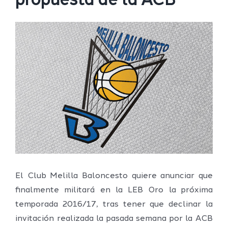
propuesta de la ACB
Ver
imagen
más
grande
El Club Melilla Baloncesto quiere anunciar que
finalmente militará en la LEB Oro la próxima
temporada 2016/17, tras tener que declinar la
invitación realizada la pasada semana por la ACB