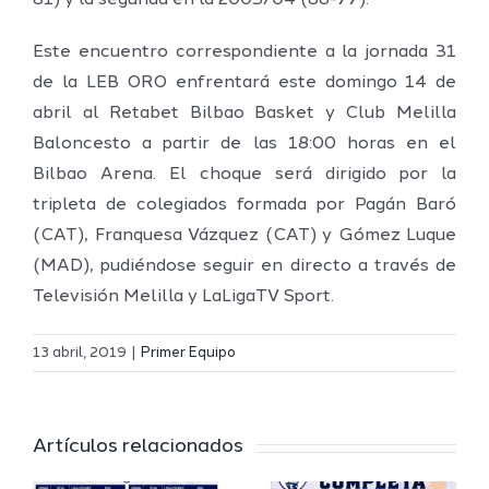
81) y la segunda en la 2003/04 (88-77).
Este encuentro correspondiente a la jornada 31
de la LEB ORO enfrentará este domingo 14 de
abril al Retabet Bilbao Basket y Club Melilla
Baloncesto a partir de las 18:00 horas en el
Bilbao Arena. El choque será dirigido por la
tripleta de colegiados formada por Pagán Baró
(CAT), Franquesa Vázquez (CAT) y Gómez Luque
(MAD), pudiéndose seguir en directo a través de
Televisión Melilla y LaLigaTV Sport.
Definidos
El Melilla
el grupo
13 abril, 2019
|
Primer Equipo
Ciudad
de
r
del
Segunda
Artículos relacionados
Deporte
FEB y la