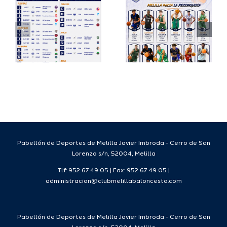
io
completa
Copa
su
España
a
proyecto
FEB para
a
deportivo
el Melilla
para la
Ciudad
da
temporada
del
7
2026/27
Deporte
2026/27
Pabellón de Deportes de Melilla Javier Imbroda - Cerro de San
Lorenzo s/n, 52004, Melilla
Tlf: 952 67 49 05 | Fax: 952 67 49 05 |
administracion@clubmelillabaloncesto.com
Pabellón de Deportes de Melilla Javier Imbroda - Cerro de San