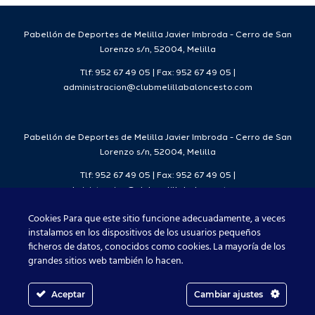
7
2026/27
Deporte
2026/27
Pabellón de Deportes de Melilla Javier Imbroda - Cerro de San
Lorenzo s/n, 52004, Melilla
Tlf: 952 67 49 05 | Fax: 952 67 49 05 |
administracion@clubmelillabaloncesto.com
Pabellón de Deportes de Melilla Javier Imbroda - Cerro de San
Lorenzo s/n, 52004, Melilla
Tlf: 952 67 49 05 | Fax: 952 67 49 05 |
administracion@clubmelillabaloncesto.com
Cookies Para que este sitio funcione adecuadamente, a veces
instalamos en los dispositivos de los usuarios pequeños
ficheros de datos, conocidos como cookies. La mayoría de los
Club Melilla Baloncesto 2021
grandes sitios web también lo hacen.
Aceptar
Cambiar ajustes
Facebook
X
Instagram
YouTube