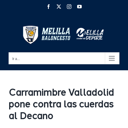
Saltar
Facebook
X
Instagram
YouTube
al
contenido
Ir a...
Carramimbre Valladolid
pone contra las cuerdas
al Decano