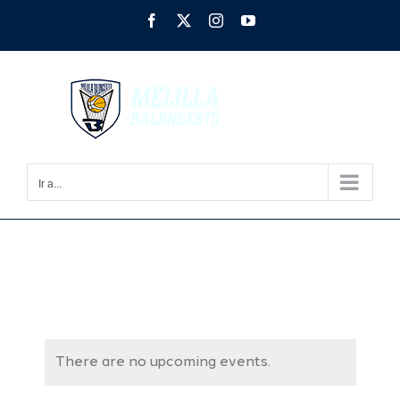
Saltar
Facebook
X
Instagram
YouTube
al
contenido
Ir a...
There are no upcoming events.