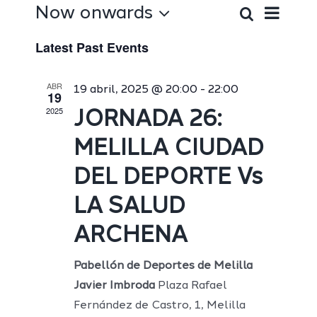
Eve
Now onwards
Event
Lista
Search
Select
Vie
Latest Past Events
date.
Searc
Nav
ABR
and
19 abril, 2025 @ 20:00
-
22:00
19
2025
JORNADA 26:
Views
MELILLA CIUDAD
Navig
DEL DEPORTE Vs
LA SALUD
ARCHENA
Pabellón de Deportes de Melilla
Javier Imbroda
Plaza Rafael
Fernández de Castro, 1, Melilla