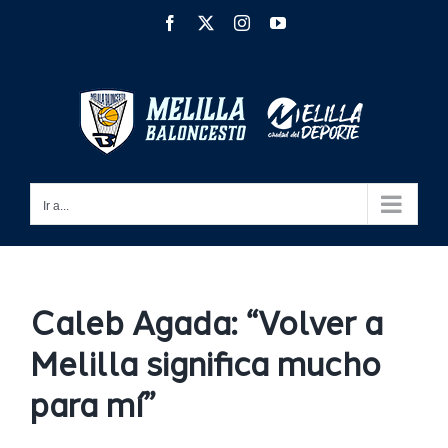
Saltar
Facebook
X
Instagram
YouTube
al
contenido
Ir a...
Caleb Agada: “Volver a
Melilla significa mucho
para mí”