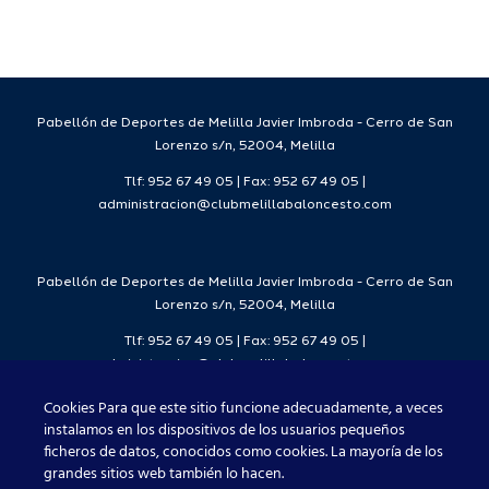
para la
Ciudad
da
temporada
del
7
2026/27
Deporte
2026/27
Pabellón de Deportes de Melilla Javier Imbroda - Cerro de San
Lorenzo s/n, 52004, Melilla
Tlf: 952 67 49 05 | Fax: 952 67 49 05 |
administracion@clubmelillabaloncesto.com
Pabellón de Deportes de Melilla Javier Imbroda - Cerro de San
Lorenzo s/n, 52004, Melilla
Tlf: 952 67 49 05 | Fax: 952 67 49 05 |
administracion@clubmelillabaloncesto.com
Cookies Para que este sitio funcione adecuadamente, a veces
instalamos en los dispositivos de los usuarios pequeños
ficheros de datos, conocidos como cookies. La mayoría de los
Club Melilla Baloncesto 2021
grandes sitios web también lo hacen.