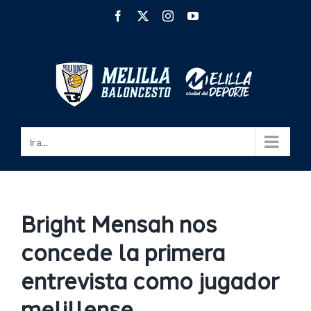
Saltar
Facebook
X
Instagram
YouTube
al
contenido
Ir a...
Bright Mensah nos
concede la primera
entrevista como jugador