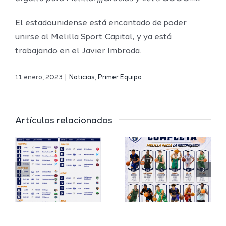
El estadounidense está encantado de poder
unirse al Melilla Sport Capital, y ya está
trabajando en el Javier Imbroda.
Definidos
El Melilla
el grupo
11 enero, 2023
|
Noticias
,
Primer Equipo
Ciudad
de
r
del
Segunda
Artículos relacionados
Deporte
FEB y la
io
completa
Copa
su
España
a
proyecto
FEB para
a
deportivo
el Melilla