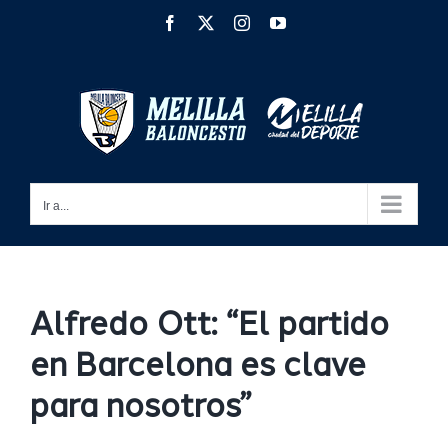
Saltar
Facebook
X
Instagram
YouTube
al
contenido
Ir a...
Alfredo Ott: “El partido
en Barcelona es clave
para nosotros”