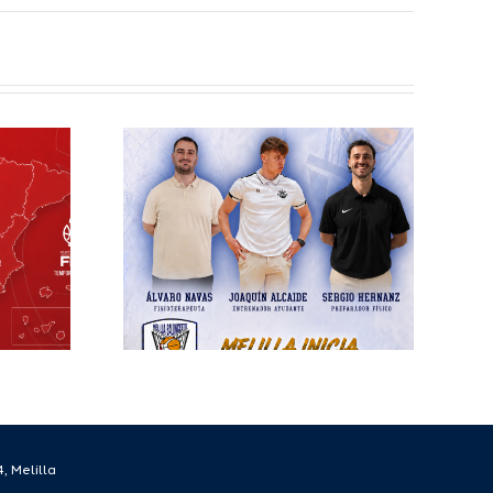
elilla
esto
ra el
écnico
 la
rada
/27
, Melilla