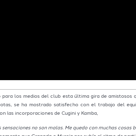
o para los medios del club esta última gira de amistosos q
otas, se ha mostrado satisfecho con el trabajo del eq
n las incorporaciones de Cugini y Kamba,
as sensaciones no son malas. Me quedo con muchas cosas b