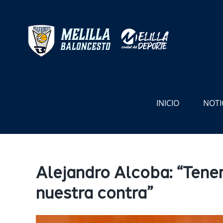
Saltar
al
contenido
INICIO
NOTI
Alejandro Alcoba: “Tenem
nuestra contra”
Ver