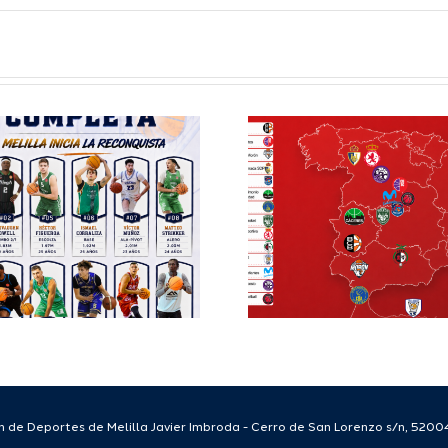
Definidos el
El Club M
grupo de
Balonc
Segunda FEB y
configu
la Copa España
Staff T
FEB para el
para
Melilla Ciudad
tempo
del Deporte
2026
2026/27
 de Deportes de Melilla Javier Imbroda - Cerro de San Lorenzo s/n, 52004