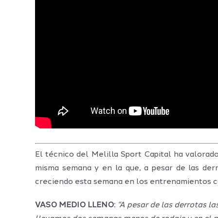
El técnico del Melilla Sport Capital ha valorad
misma semana y en la que, a pesar de las derr
creciendo esta semana en los entrenamientos co
VASO MEDIO LLENO:
“A pesar de las derrotas l