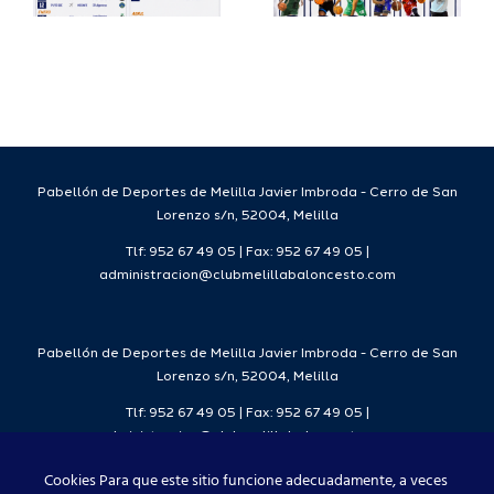
a
deportivo
el Melilla
para la
Ciudad
da
temporada
del
7
2026/27
Deporte
2026/27
Pabellón de Deportes de Melilla Javier Imbroda - Cerro de San
Lorenzo s/n, 52004, Melilla
Tlf: 952 67 49 05 | Fax: 952 67 49 05 |
administracion@clubmelillabaloncesto.com
Pabellón de Deportes de Melilla Javier Imbroda - Cerro de San
Lorenzo s/n, 52004, Melilla
Tlf: 952 67 49 05 | Fax: 952 67 49 05 |
administracion@clubmelillabaloncesto.com
Cookies Para que este sitio funcione adecuadamente, a veces