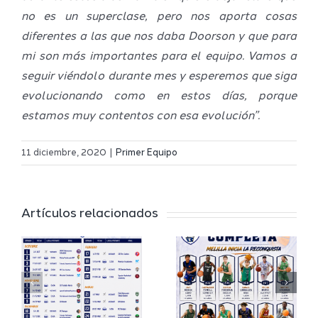
no es un superclase, pero nos aporta cosas
diferentes a las que nos daba Doorson y que para
mi son más importantes para el equipo. Vamos a
seguir viéndolo durante mes y esperemos que siga
evolucionando como en estos días, porque
estamos muy contentos con esa evolución”.
Definidos
El Melilla
el grupo
11 diciembre, 2020
|
Primer Equipo
Ciudad
de
r
del
Segunda
Artículos relacionados
Deporte
FEB y la
io
completa
Copa
su
España
a
proyecto
FEB para