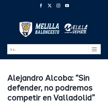
Saltar
Facebook
X
Instagram
YouTube
al
contenido
Ir a...
Alejandro Alcoba: “Sin
defender, no podremos
competir en Valladolid”