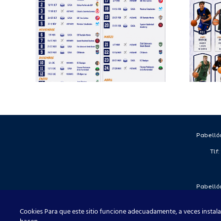
Deporte
 de
completa su
EB
proyecto
deportivo para
a
la temporada
2026/27
Pabellón
Tlf
Pabellón
Tlf
Cookies Para que este sitio funcione adecuadamente, a veces instala