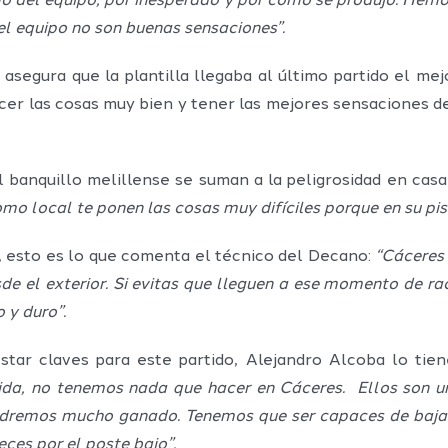
mo del equipo, por inesperado y por como se produjo. Hemo
el equipo no son buenas sensaciones”.
 asegura que la plantilla llegaba al último partido el 
r las cosas muy bien y tener las mejores sensaciones de l
banquillo melillense se suman a la peligrosidad en casa 
 local te ponen las cosas muy difíciles porque en su pist
 esto es lo que comenta el técnico del Decano:
“Cáceres 
sde el exterior. Si evitas que lleguen a ese momento de rac
 y duro”.
star claves para este partido, Alejandro Alcoba lo tien
da, no tenemos nada que hacer en Cáceres. Ellos son u
dremos mucho ganado. Tenemos que ser capaces de bajar 
ces por el poste bajo”.