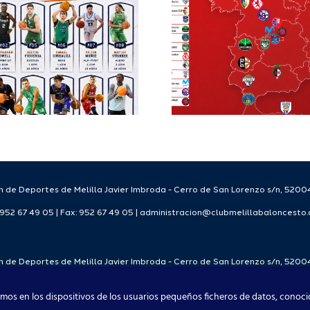
Segunda FEB y
configu
la Copa España
Staff T
FEB para el
para
Melilla Ciudad
tempo
del Deporte
2026
2026/27
 de Deportes de Melilla Javier Imbroda - Cerro de San Lorenzo s/n, 52004
: 952 67 49 05 | Fax: 952 67 49 05 | administracion@clubmelillabaloncesto
 de Deportes de Melilla Javier Imbroda - Cerro de San Lorenzo s/n, 52004
: 952 67 49 05 | Fax: 952 67 49 05 | administracion@clubmelillabaloncesto
mos en los dispositivos de los usuarios pequeños ficheros de datos, conoci