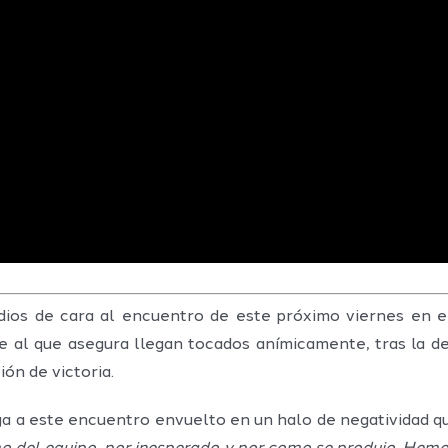
ios de cara al encuentro de este próximo viernes en el
al que asegura llegan tocados anímicamente, tras la de
ón de victoria.
ga a este encuentro envuelto en un halo de negatividad que