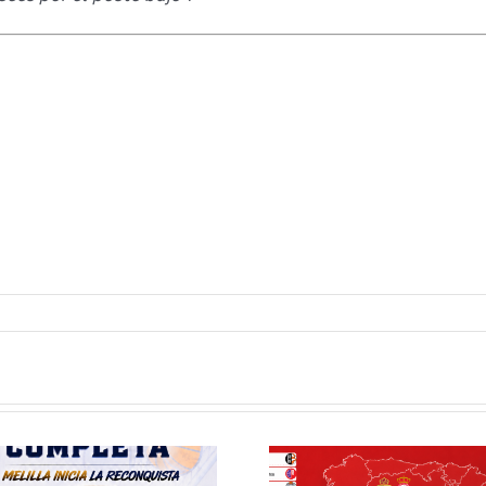
Definidos el
El Club M
grupo de
Balonc