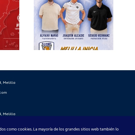
ra el
écnico
 la
rada
/27
, Melilla
.com
, Melilla
.com
dos como cookies. La mayoría de los grandes sitios web también lo