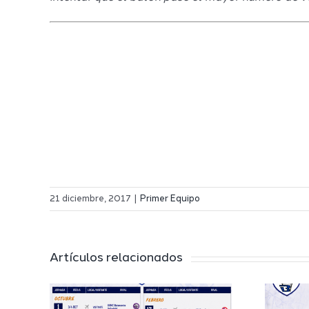
21 diciembre, 2017
|
Primer Equipo
Artículos relacionados
El Melilla
 a
Ciudad del
l