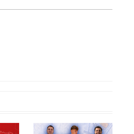
elilla
esto