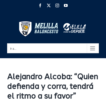
Saltar
Facebook
X
Instagram
YouTube
al
contenido
Ir a...
Alejandro Alcoba: “Quien
defienda y corra, tendrá
el ritmo a su favor”