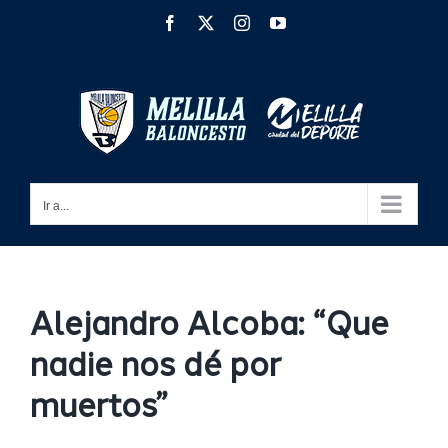
Saltar
Facebook
X
Instagram
YouTube
al
contenido
Ir a...
Alejandro Alcoba: “Que
nadie nos dé por
muertos”