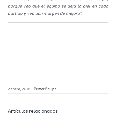
porque veo que el equipo se deja la piel en cada
partido y veo aún margen de mejora”.
Definidos
El Melilla
el grupo
2 enero, 2016
|
Primer Equipo
Ciudad
de
r
del
Segunda
Artículos relacionados