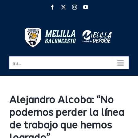
Saltar
Facebook
X
Instagram
YouTube
al
contenido
Ir a...
Alejandro Alcoba: “No
podemos perder la línea
de trabajo que hemos