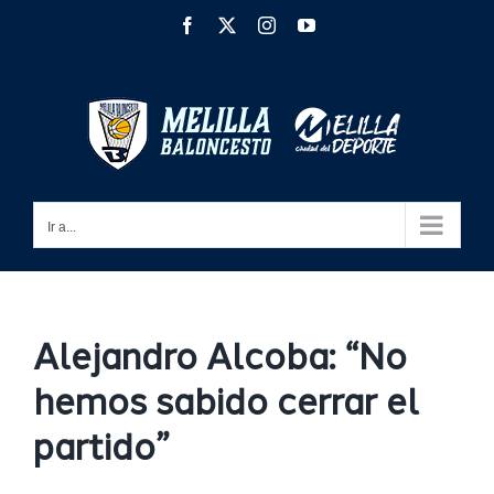
Saltar
Facebook
X
Instagram
YouTube
al
contenido
Ir a...
Alejandro Alcoba: “No
hemos sabido cerrar el
partido”