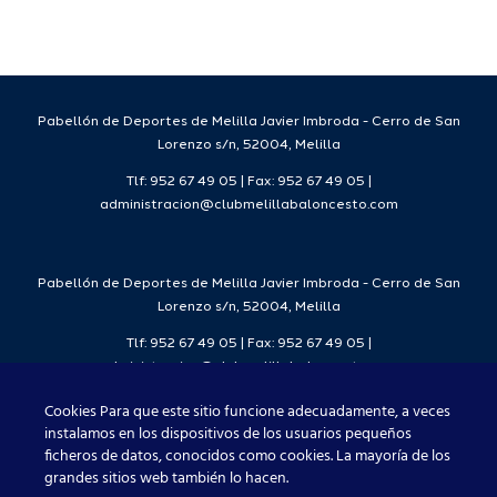
para la
Ciudad
da
temporada
del
7
2026/27
Deporte
2026/27
Pabellón de Deportes de Melilla Javier Imbroda - Cerro de San
Lorenzo s/n, 52004, Melilla
Tlf: 952 67 49 05 | Fax: 952 67 49 05 |
administracion@clubmelillabaloncesto.com
Pabellón de Deportes de Melilla Javier Imbroda - Cerro de San
Lorenzo s/n, 52004, Melilla
Tlf: 952 67 49 05 | Fax: 952 67 49 05 |
administracion@clubmelillabaloncesto.com
Cookies Para que este sitio funcione adecuadamente, a veces
instalamos en los dispositivos de los usuarios pequeños
ficheros de datos, conocidos como cookies. La mayoría de los
Club Melilla Baloncesto 2021
grandes sitios web también lo hacen.