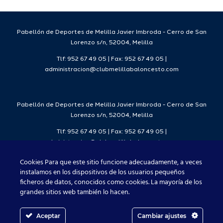
7
2026/27
Deporte
2026/27
Pabellón de Deportes de Melilla Javier Imbroda - Cerro de San
Lorenzo s/n, 52004, Melilla
Tlf: 952 67 49 05 | Fax: 952 67 49 05 |
administracion@clubmelillabaloncesto.com
Pabellón de Deportes de Melilla Javier Imbroda - Cerro de San
Lorenzo s/n, 52004, Melilla
Tlf: 952 67 49 05 | Fax: 952 67 49 05 |
administracion@clubmelillabaloncesto.com
Cookies Para que este sitio funcione adecuadamente, a veces
instalamos en los dispositivos de los usuarios pequeños
ficheros de datos, conocidos como cookies. La mayoría de los
Club Melilla Baloncesto 2021
grandes sitios web también lo hacen.
Aceptar
Cambiar ajustes
Facebook
X
Instagram
YouTube