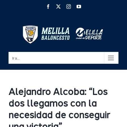
Saltar
Facebook
X
Instagram
YouTube
al
contenido
Ir a...
Alejandro Alcoba: “Los
dos llegamos con la
necesidad de conseguir