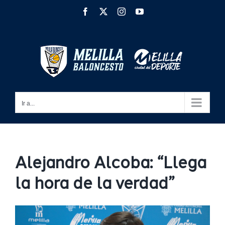
Saltar
Facebook
X
Instagram
YouTube
al
contenido
Ir a...
Alejandro Alcoba: “Llega
la hora de la verdad”
Ver