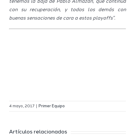
tenemos la baja de Pablo Almazán, que continua
con su recuperación, y todos los demás con
buenas sensaciones de cara a estos playoffs”.
Definidos
El Melilla
el grupo
4 mayo, 2017
|
Primer Equipo
Ciudad
de
r
del
Segunda
Artículos relacionados