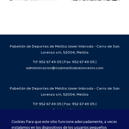
a
deportivo
el Melilla
para la
Ciudad
da
temporada
del
7
2026/27
Deporte
2026/27
Pabellón de Deportes de Melilla Javier Imbroda - Cerro de San
Lorenzo s/n, 52004, Melilla
Tlf: 952 67 49 05 | Fax: 952 67 49 05 |
administracion@clubmelillabaloncesto.com
Pabellón de Deportes de Melilla Javier Imbroda - Cerro de San
Lorenzo s/n, 52004, Melilla
Tlf: 952 67 49 05 | Fax: 952 67 49 05 |
administracion@clubmelillabaloncesto.com
Cookies Para que este sitio funcione adecuadamente, a veces
instalamos en los dispositivos de los usuarios pequeños