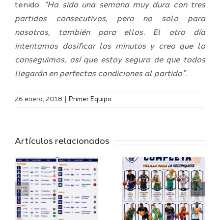
tenido:
“Ha sido una semana muy dura con tres
partidos consecutivos, pero no solo para
nosotros, también para ellos. El otro día
intentamos dosificar los minutos y creo que lo
conseguimos, así que estoy seguro de que todos
llegarán en perfectas condiciones al partido”.
Definidos
El Melilla
el grupo
26 enero, 2018
|
Primer Equipo
Ciudad
de
r
del
Segunda
Artículos relacionados
Deporte
FEB y la
io
completa
Copa
su
España
a
proyecto
FEB para