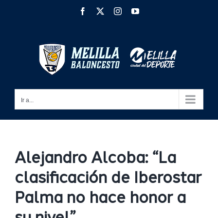
Saltar
Facebook
X
Instagram
YouTube
al
contenido
Ir a...
Alejandro Alcoba: “La
clasificación de Iberostar
Palma no hace honor a