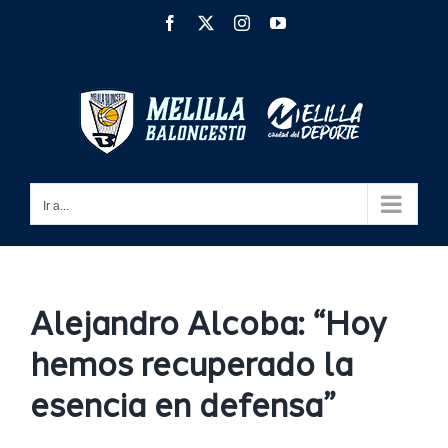
Saltar
Facebook
X
Instagram
YouTube
al
contenido
Ir a...
Alejandro Alcoba: “Hoy
hemos recuperado la
esencia en defensa”