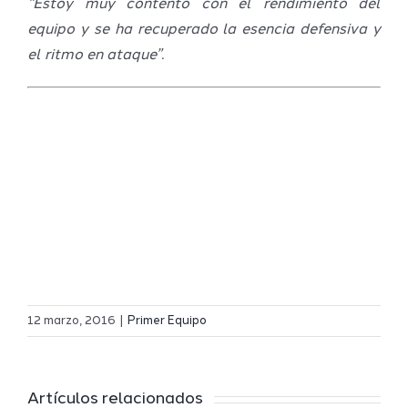
“Estoy muy contento con el rendimiento del
equipo y se ha recuperado la esencia defensiva y
el ritmo en ataque”.
Definidos
El Melilla
el grupo
12 marzo, 2016
|
Primer Equipo
Ciudad
de
r
del
Segunda
Artículos relacionados