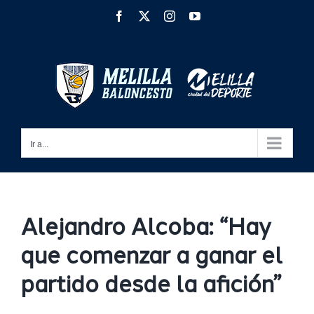
Saltar
Facebook
X
Instagram
YouTube
al
contenido
Ir a...
Alejandro Alcoba: “Hay
que comenzar a ganar el
partido desde la afición”