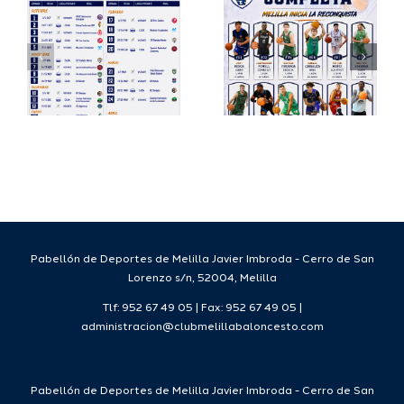
io
completa
Copa
su
España
a
proyecto
FEB para
a
deportivo
el Melilla
para la
Ciudad
da
temporada
del
7
2026/27
Deporte
2026/27
Pabellón de Deportes de Melilla Javier Imbroda - Cerro de San
Lorenzo s/n, 52004, Melilla
Tlf: 952 67 49 05 | Fax: 952 67 49 05 |
administracion@clubmelillabaloncesto.com
Pabellón de Deportes de Melilla Javier Imbroda - Cerro de San