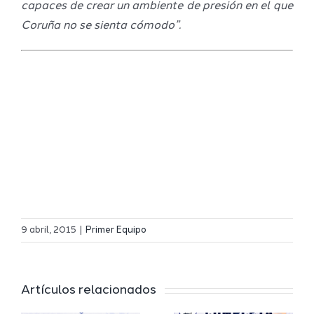
capaces de crear un ambiente de presión en el que
Coruña no se sienta cómodo”.
Definidos
El Melilla
el grupo
9 abril, 2015
|
Primer Equipo
Ciudad
de
r
del
Segunda
Artículos relacionados
Deporte
FEB y la