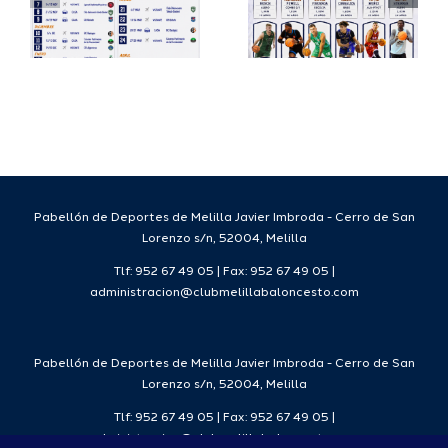
a
proyecto
FEB para
a
deportivo
el Melilla
para la
Ciudad
da
temporada
del
7
2026/27
Deporte
2026/27
Pabellón de Deportes de Melilla Javier Imbroda - Cerro de San
Lorenzo s/n, 52004, Melilla
Tlf: 952 67 49 05 | Fax: 952 67 49 05 |
administracion@clubmelillabaloncesto.com
Pabellón de Deportes de Melilla Javier Imbroda - Cerro de San
Lorenzo s/n, 52004, Melilla
Tlf: 952 67 49 05 | Fax: 952 67 49 05 |
administracion@clubmelillabaloncesto.com