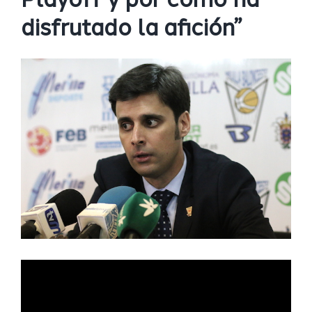
Playoff y por como ha
disfrutado la afición”
Ver
imagen
más
grande