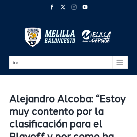
Saltar
Facebook
X
Instagram
YouTube
al
contenido
Ir a...
Alejandro Alcoba: “Estoy
muy contento por la
clasificación para el