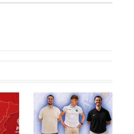
elilla
esto
ra el
écnico