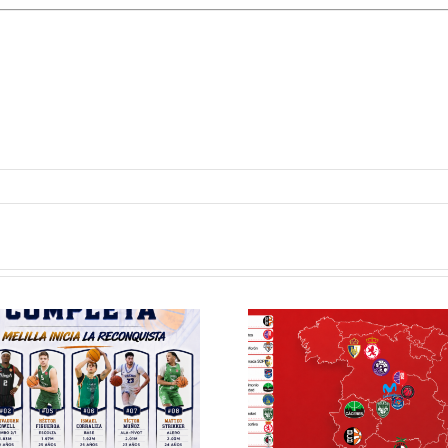
Definidos el
El Club M
grupo de
Balonc
Segunda FEB y
configu
la Copa España
Staff T
FEB para el