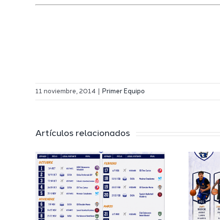
11 noviembre, 2014
|
Primer Equipo
Artículos relacionados
El Melilla
 a
Ciudad del
l
Deporte
 de
completa su
EB
proyecto