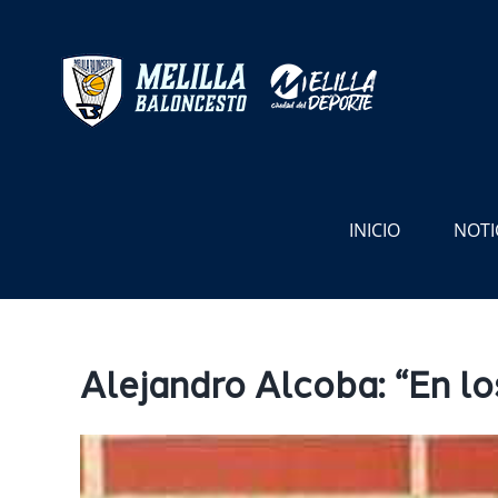
Saltar
al
contenido
INICIO
NOTI
Alejandro Alcoba: “En lo
Ver
imagen