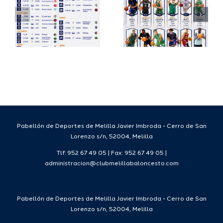
su
España
a
proyecto
FEB para
a
deportivo
el Melilla
para la
Ciudad
da
temporada
del
7
2026/27
Deporte
2026/27
Pabellón de Deportes de Melilla Javier Imbroda - Cerro de San
Lorenzo s/n, 52004, Melilla
Tlf: 952 67 49 05 | Fax: 952 67 49 05 |
administracion@clubmelillabaloncesto.com
Pabellón de Deportes de Melilla Javier Imbroda - Cerro de San
Lorenzo s/n, 52004, Melilla