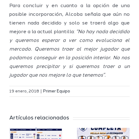
Para concluir y en cuanto a la opción de una
posible incorporación, Alcoba señala que aún no
tienen nada decidido y solo se traerá algo que
mejore a la actual plantilla:
“No hay nada decidido
y queremos esperar a ver como evoluciona el
mercado. Queremos traer al mejor jugador que
podamos conseguir en la posición interior. No nos
queremos precipitar y si queremos traer a un
jugador que nos mejore lo que tenemos”.
Definidos
El Melilla
el grupo
19 enero, 2018
|
Primer Equipo
Ciudad
de
r
del
Segunda
Artículos relacionados
Deporte
FEB y la
io
completa
Copa