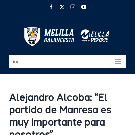
Saltar
Facebook
X
Instagram
YouTube
al
contenido
Ir a...
Alejandro Alcoba: “El
partido de Manresa es
muy importante para