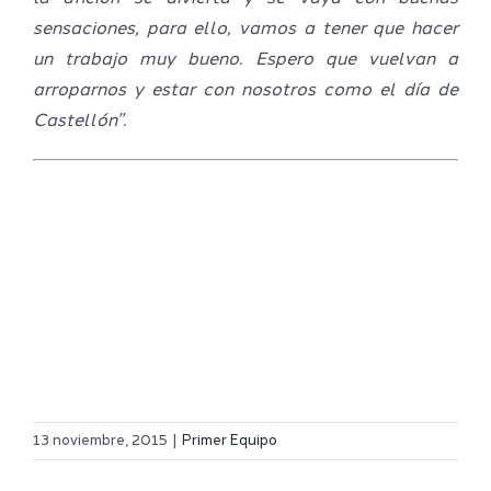
sensaciones, para ello, vamos a tener que hacer
un trabajo muy bueno. Espero que vuelvan a
arroparnos y estar con nosotros como el día de
Castellón”.
Definidos
El Melilla
el grupo
13 noviembre, 2015
|
Primer Equipo
Ciudad
de