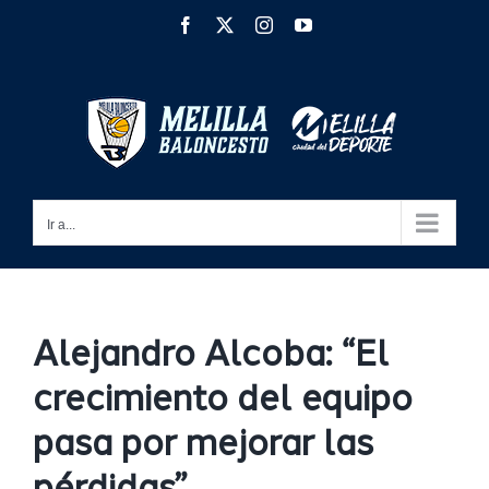
Saltar
Facebook
X
Instagram
YouTube
al
contenido
Ir a...
Alejandro Alcoba: “El
crecimiento del equipo
pasa por mejorar las