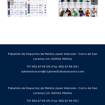
su
España
a
proyecto
FEB para
a
deportivo
el Melilla
para la
Ciudad
da
temporada
del
7
2026/27
Deporte
2026/27
Pabellón de Deportes de Melilla Javier Imbroda - Cerro de San
Lorenzo s/n, 52004, Melilla
Tlf: 952 67 49 05 | Fax: 952 67 49 05 |
administracion@clubmelillabaloncesto.com
Pabellón de Deportes de Melilla Javier Imbroda - Cerro de San
Lorenzo s/n, 52004, Melilla
Tlf: 952 67 49 05 | Fax: 952 67 49 05 |