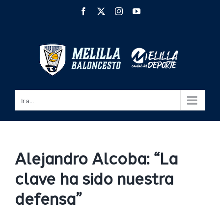
Saltar
Facebook
X
Instagram
YouTube
al
contenido
Ir a...
Alejandro Alcoba: “La
clave ha sido nuestra
defensa”