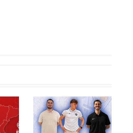
elilla
esto
ra el
écnico