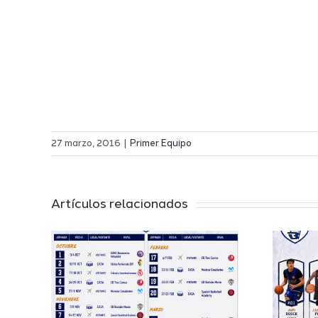
27 marzo, 2016
|
Primer Equipo
Artículos relacionados
El Melilla
 a
Ciudad del
l
Deporte
 de
completa su
EB