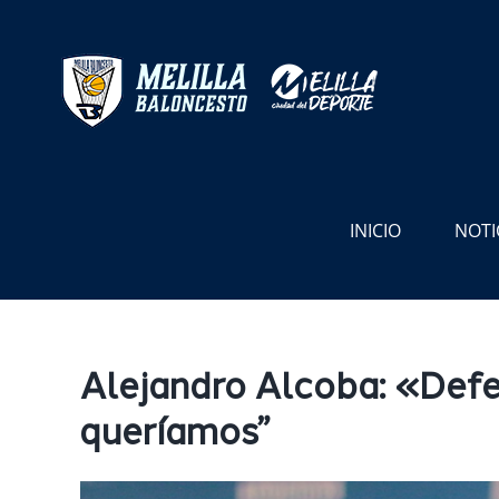
Saltar
al
contenido
INICIO
NOTI
Alejandro Alcoba: «Def
queríamos”
Ver