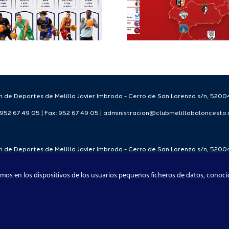
FEB para el
para
Melilla Ciudad
tempo
del Deporte
2026
2026/27
 de Deportes de Melilla Javier Imbroda - Cerro de San Lorenzo s/n, 52004
: 952 67 49 05 | Fax: 952 67 49 05 | administracion@clubmelillabaloncesto
 de Deportes de Melilla Javier Imbroda - Cerro de San Lorenzo s/n, 52004
: 952 67 49 05 | Fax: 952 67 49 05 | administracion@clubmelillabaloncesto
mos en los dispositivos de los usuarios pequeños ficheros de datos, conoci
Club Melilla Baloncesto 2021
Facebook
X
Instagram
YouTube