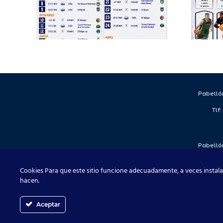
proyecto
deportivo para
a
la temporada
2026/27
Pabellón
Tlf
Pabellón
Tlf
Cookies Para que este sitio funcione adecuadamente, a veces instala
hacen.
Aceptar