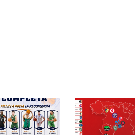
Definidos el
El Club M
grupo de
Balonc
Segunda FEB y
configu
la Copa España
Staff T