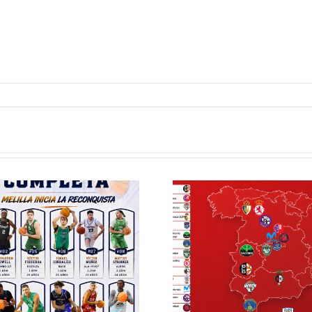
Definidos el
El Club M
grupo de
Balonc
Segunda FEB y
configu
la Copa España
Staff T
FEB para el
para
Melilla Ciudad
tempo