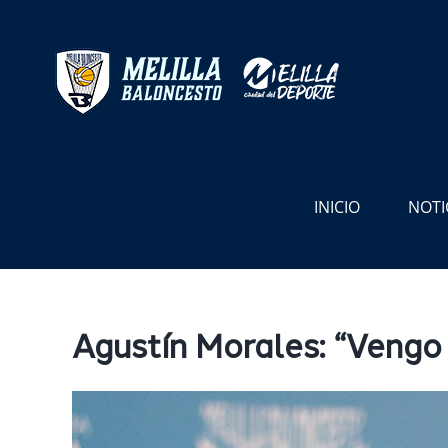
Saltar
al
contenido
INICIO
NOTI
Agustín Morales: “Vengo 
Ver
imagen