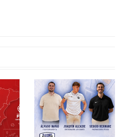
elilla
esto
ra el
écnico
 la
rada