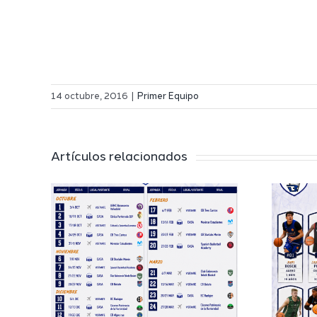
14 octubre, 2016
|
Primer Equipo
Artículos relacionados
El Melilla
 a
Ciudad del
l
Deporte
 de
completa su
EB
proyecto
deportivo para
a