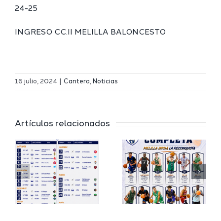
24-25
INGRESO CC.II MELILLA BALONCESTO
Definidos
El Melilla
el grupo
16 julio, 2024
|
Cantera
,
Noticias
Ciudad
de
r
del
Segunda
Artículos relacionados
Deporte
FEB y la
io
completa
Copa
su
España
a
proyecto
FEB para
a
deportivo
el Melilla