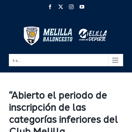
Saltar
Facebook
X
Instagram
YouTube
al
contenido
Ir a...
“Abierto el periodo de
inscripción de las
categorías inferiores del