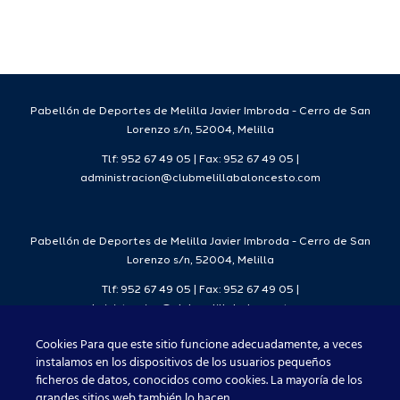
para la
Ciudad
da
temporada
del
7
2026/27
Deporte
2026/27
Pabellón de Deportes de Melilla Javier Imbroda - Cerro de San
Lorenzo s/n, 52004, Melilla
Tlf: 952 67 49 05 | Fax: 952 67 49 05 |
administracion@clubmelillabaloncesto.com
Pabellón de Deportes de Melilla Javier Imbroda - Cerro de San
Lorenzo s/n, 52004, Melilla
Tlf: 952 67 49 05 | Fax: 952 67 49 05 |
administracion@clubmelillabaloncesto.com
Cookies Para que este sitio funcione adecuadamente, a veces
instalamos en los dispositivos de los usuarios pequeños
ficheros de datos, conocidos como cookies. La mayoría de los
Club Melilla Baloncesto 2021
grandes sitios web también lo hacen.