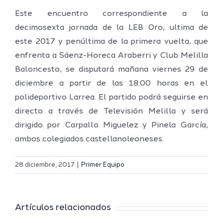
Este encuentro correspondiente a la
decimosexta jornada de la LEB Oro, ultima de
este 2017 y penúltima de la primera vuelta, que
enfrenta a Sáenz-Horeca Araberri y Club Melilla
Baloncesto, se disputará mañana viernes 29 de
diciembre a partir de las 18:00 horas en el
polideportivo Larrea. El partido podrá seguirse en
directo a través de Televisión Melilla y será
dirigido por Carpallo Miguelez y Pinela García,
ambos colegiados castellanoleoneses.
Definidos
El Melilla
el grupo
28 diciembre, 2017
|
Primer Equipo
Ciudad
de
r
del
Segunda
Artículos relacionados
Deporte
FEB y la