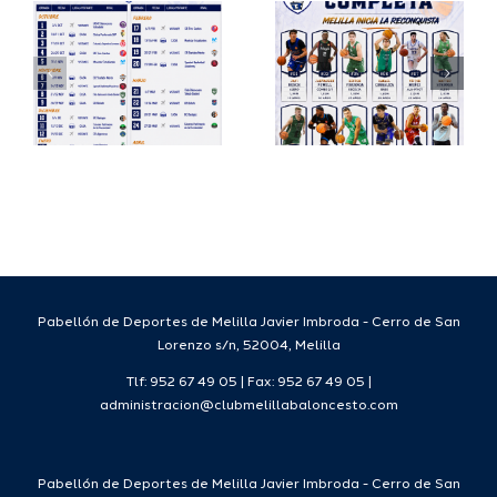
io
completa
Copa
su
España
a
proyecto
FEB para
a
deportivo
el Melilla
para la
Ciudad
da
temporada
del
7
2026/27
Deporte
2026/27
Pabellón de Deportes de Melilla Javier Imbroda - Cerro de San
Lorenzo s/n, 52004, Melilla
Tlf: 952 67 49 05 | Fax: 952 67 49 05 |
administracion@clubmelillabaloncesto.com
Pabellón de Deportes de Melilla Javier Imbroda - Cerro de San