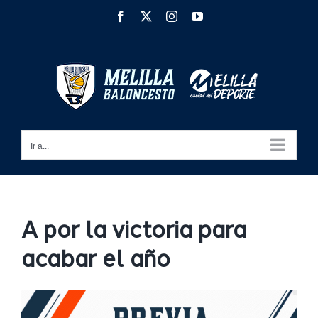
Saltar
Facebook
X
Instagram
YouTube
al
contenido
Ir a...
A por la victoria para
acabar el año
Ver