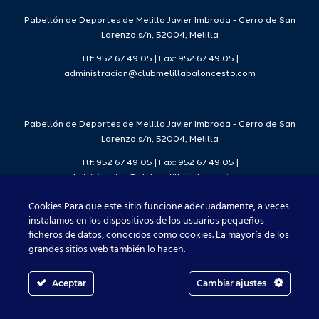
2026/27
Pabellón de Deportes de Melilla Javier Imbroda - Cerro de San
Lorenzo s/n, 52004, Melilla
Tlf: 952 67 49 05 | Fax: 952 67 49 05 |
administracion@clubmelillabaloncesto.com
Pabellón de Deportes de Melilla Javier Imbroda - Cerro de San
Lorenzo s/n, 52004, Melilla
Tlf: 952 67 49 05 | Fax: 952 67 49 05 |
administracion@clubmelillabaloncesto.com
Cookies Para que este sitio funcione adecuadamente, a veces
instalamos en los dispositivos de los usuarios pequeños
ficheros de datos, conocidos como cookies. La mayoría de los
Club Melilla Baloncesto 2021
grandes sitios web también lo hacen.
Aceptar
Cambiar ajustes
Facebook
X
Instagram
YouTube